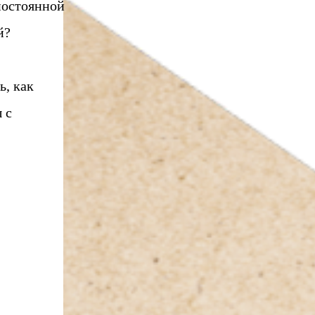
 постоянной
й?
ь, как
 с